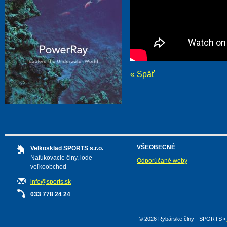
« Späť
VŠEOBECNÉ
Velkosklad SPORTS s.r.o.
Nafukovacie člny, lode
Odporúčané weby
veľkoobchod
info@sports.sk
033 778 24 24
© 2026 Rybárske člny - SPORTS •