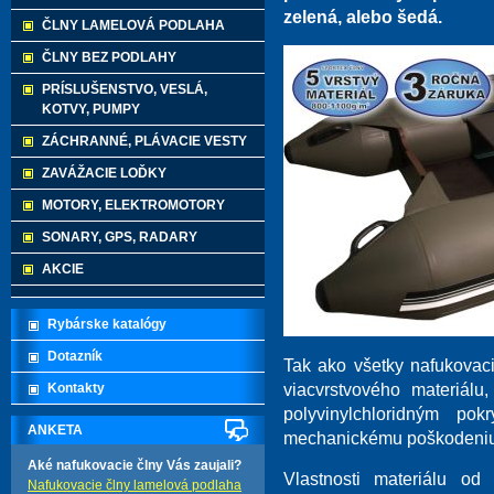
zelená, alebo šedá.
ČLNY LAMELOVÁ PODLAHA
ČLNY BEZ PODLAHY
PRÍSLUŠENSTVO, VESLÁ,
KOTVY, PUMPY
ZÁCHRANNÉ, PLÁVACIE VESTY
ZAVÁŽACIE LOĎKY
MOTORY, ELEKTROMOTORY
SONARY, GPS, RADARY
AKCIE
Rybárske katalógy
Dotazník
Tak ako všetky nafukovaci
viacvrstvového materiálu,
Kontakty
polyvinylchloridným p
ANKETA
mechanickému poškodeniu
Aké nafukovacie člny Vás zaujali?
Vlastnosti materiálu 
Nafukovacie člny lamelová podlaha