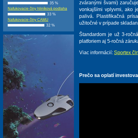
zváranými švami) zaručuje
35 %
Nafukovacie člny hliníková podlaha
vonkajšími vplyvmi, ako j
33 %
palivá. Plastifikačná prí
Nafukovacie člny CAMU
užitočné v prípade skladani
32 %
Štandardom je už 3-ročná
platforiem aj 5-ročná záruka
Viac informácií:
Sportex čl
Prečo sa oplatí investov