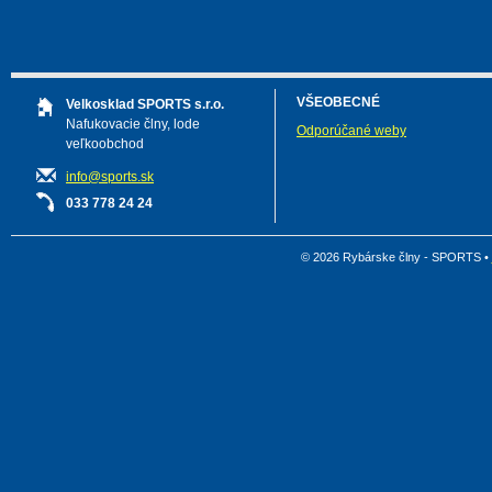
VŠEOBECNÉ
Velkosklad SPORTS s.r.o.
Nafukovacie člny, lode
Odporúčané weby
veľkoobchod
info@sports.sk
033 778 24 24
© 2026 Rybárske člny - SPORTS •