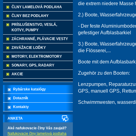
die extrem niedere Masse 
ČLNY LAMELOVÁ PODLAHA
2.) Boote, Wasserfahrzeuge,
ČLNY BEZ PODLAHY
PRÍSLUŠENSTVO, VESLÁ,
- Der feste Aluminiumboden
KOTVY, PUMPY
gefestiger Aufblasbarkiel
ZÁCHRANNÉ, PLÁVACIE VESTY
3.) Boote, Wasserfahrzeuge,
ZAVÁŽACIE LOĎKY
die Flösserei,...
MOTORY, ELEKTROMOTORY
Boote mit dem Aufblasbarki
SONARY, GPS, RADARY
Zugehör zu den Booten:
AKCIE
Lenzpumpen, Reparaturzus
Rybárske katalógy
GPS, manuell GPS, Rettu
Dotazník
Schwimmwesten, wasserdic
Kontakty
ANKETA
Aké nafukovacie člny Vás zaujali?
Nafukovacie člny lamelová podlaha