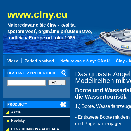
www.clny.eu
Najpredávanejšie člny - kvalita,
spoľahlivosť, orginálne príslušenstvo,
tradícia v Európe od roku 1985.
Videa
Zariaď obchod
Nafukovacie člny: CAMU
Člny - 
Das grosste Angeb
HĽADANIE V PRODUKTOCH
Modellreihen mit 
Boote und Wasserfahr
die Wassertouristik
PRODUKTY
1.) Boote, Wasserfahrzeuge
Akcie
- Entlastete Boote mit de
Novinky
und Bügelhamenjäger
ČLNY HLINÍKOVÁ PODLAHA