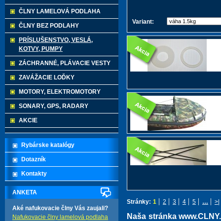
ČLNY LAMELOVÁ PODLAHA
Variant:
ČLNY BEZ PODLAHY
PRÍSLUŠENSTVO, VESLÁ,
KOTVY, PUMPY
ZÁCHRANNÉ, PLÁVACIE VESTY
ZAVÁŽACIE LOĎKY
MOTORY, ELEKTROMOTORY
SONARY, GPS, RADARY
AKCIE
Rybárske katalógy
Dotazník
Kontakty
ANKETA
Stránky:
1
2
3
4
5
…
>|
Aké nafukovacie člny Vás zaujali?
Naša stránka www.CLNY.e
Nafukovacie člny lamelová podlaha