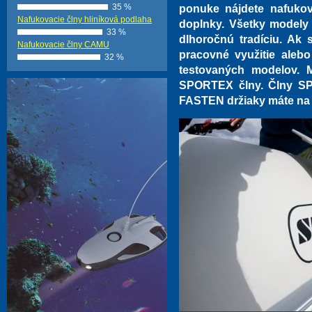
35 %
ponuke nájdete nafukov
Nafukovacie člny hliníková podlaha
doplnky. Všetky modely
33 %
dlhoročnú tradíciu. Ak s
Nafukovacie člny CAMU
pracovné využitie alebo
32 %
testovaných modelov. 
SPORTEX člny. Člny SP
FASTEN držiaky máte na t