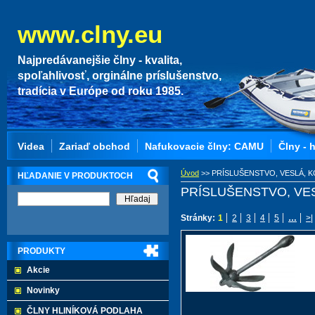
www.clny.eu
Najpredávanejšie člny - kvalita,
spoľahlivosť, orginálne príslušenstvo,
tradícia v Európe od roku 1985.
Videa
Zariaď obchod
Nafukovacie člny: CAMU
Člny - 
Úvod
>>
PRÍSLUŠENSTVO, VESLÁ, K
HĽADANIE V PRODUKTOCH
PRÍSLUŠENSTVO, VE
Stránky:
1
2
3
4
5
…
>|
PRODUKTY
Akcie
Novinky
ČLNY HLINÍKOVÁ PODLAHA