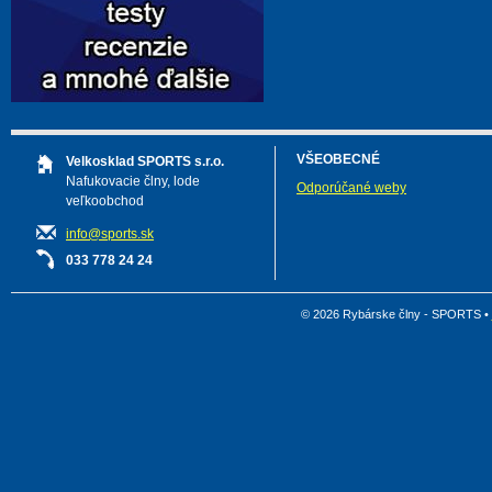
VŠEOBECNÉ
Velkosklad SPORTS s.r.o.
Nafukovacie člny, lode
Odporúčané weby
veľkoobchod
info@sports.sk
033 778 24 24
© 2026 Rybárske člny - SPORTS •