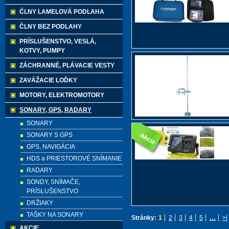
ČLNY LAMELOVÁ PODLAHA
ČLNY BEZ PODLAHY
PRÍSLUŠENSTVO, VESLÁ,
KOTVY, PUMPY
ZÁCHRANNÉ, PLÁVACIE VESTY
ZAVÁŽACIE LOĎKY
MOTORY, ELEKTROMOTORY
SONARY, GPS, RADARY
SONARY
SONARY S GPS
GPS, NAVIGÁCIA
HDS a PRIESTOROVÉ SNÍMANIE
RADARY
SONDY, SNÍMAČE,
PRÍSLUŠENSTVO
DRŽIAKY
TAŠKY NA SONARY
Stránky:
1
2
3
4
5
…
>|
AKCIE