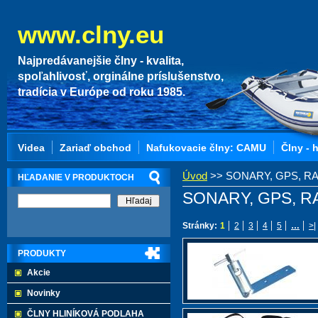
www.clny.eu
Najpredávanejšie člny - kvalita,
spoľahlivosť, orginálne príslušenstvo,
tradícia v Európe od roku 1985.
Videa
Zariaď obchod
Nafukovacie člny: CAMU
Člny - 
Úvod
>>
SONARY, GPS, R
HĽADANIE V PRODUKTOCH
SONARY, GPS, 
Stránky:
1
2
3
4
5
…
>|
PRODUKTY
Akcie
Novinky
ČLNY HLINÍKOVÁ PODLAHA