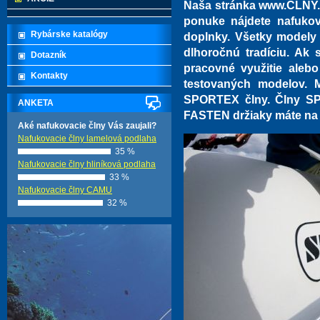
Naša stránka www.CLNY.e
ponuke nájdete nafukov
Rybárske katalógy
doplnky. Všetky modely
dlhoročnú tradíciu. Ak s
Dotazník
pracovné využitie alebo
Kontakty
testovaných modelov. 
SPORTEX člny. Člny SP
ANKETA
FASTEN držiaky máte na t
Aké nafukovacie člny Vás zaujali?
Nafukovacie člny lamelová podlaha
35 %
Nafukovacie člny hliníková podlaha
33 %
Nafukovacie člny CAMU
32 %