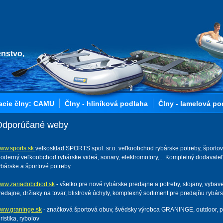
enstvo,
acie člny: CAMU
Člny - hliníková podlaha
Člny - lamelová po
Odporúčané weby
ww.sports.sk
velkosklad SPORTS spol. sr.o. veľkoobchod rybárske potreby, športov
oderný veľkoobchod rybárske videá, sonary, elektromotory,... Kompletný dodavateľ
ybárske a športové potreby.
ww.zariadobchod.sk
- všetko pre nové rybárske predajne a potreby, stojany, vybav
redajne, držiaky na tovar, blistrové úchyty, komplexný sortiment pre predajňu rybár
ww.graninge.sk
- značková športová obuv, švédsky výrobca GRANINGE, outdoor, p
uristika, rybolov