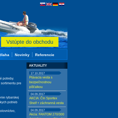
Vstúpte do obchodu
dlaha
Novinky
Referencie
AKTUALITY
17.10.2017
Plávacia vesta s
é potreby.
bezpečnostnou
 sortimentu pre
píšťalkou
04.09.2017
enie rybarskej
AKCIA: Čln Sportex
skych potrieb
Shelf + záchranná vesta
04.09.2017
olovníctvo,
Akcia: FANTOM 270/300