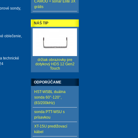
CAMOU + sonar Elite 3X
grátis
torové sondy,
NÁŠ TIP
cké oblečenie,
a technické
držiak obrazovky pre
24
dotykový HDS 12 Gen2
Touch
ODPORÚČAME
HST-WSBL duálna
sonda 60°-120°,
(83/200kHz)
sonda PTT-WSU s
prísavkou
XT-15U predlžovací
kábel