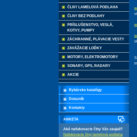
ČLNY LAMELOVÁ PODLAHA
w
v
ČLNY BEZ PODLAHY
PRÍSLUŠENSTVO, VESLÁ,
w
KOTVY, PUMPY
w
ZÁCHRANNÉ, PLÁVACIE VESTY
o
ZAVÁŽACIE LOĎKY
MOTORY, ELEKTROMOTORY
S
i
SONARY, GPS, RADARY
AKCIE
Rybárske katalógy
Dotazník
Kontakty
ANKETA
Aké nafukovacie člny Vás zaujali?
Nafukovacie člny lamelová podlaha