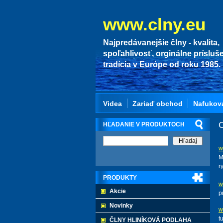
www.clny.eu
Najpredávanejšie člny - kvalita,
spoľahlivosť, orginálne prísluš
tradícia v Európe od roku 1985.
Videa
Zariaď obchod
Nafukov
HĽADANIE V PRODUKTOCH
w
M
r
PRODUKTY
w
Akcie
p
Novinky
w
t
ČLNY HLINÍKOVÁ PODLAHA