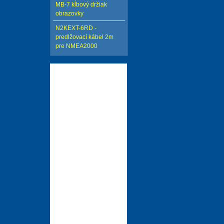
MB-7 kĺbový držiak
obrazovky
N2KEXT-6RD -
predlžovací kábel 2m
pre NMEA2000