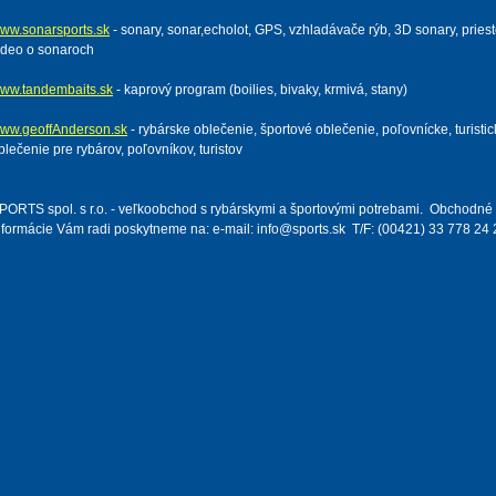
ww.sonarsports.sk
- sonary, sonar,echolot, GPS, vzhladávače rýb, 3D sonary, pries
ideo o sonaroch
ww.tandembaits.sk
- kaprový program (boilies, bivaky, krmivá, stany)
ww.geoffAnderson.sk
- rybárske oblečenie, športové oblečenie, poľovnícke, turisti
blečenie pre rybárov, poľovníkov, turistov
PORTS spol. s r.o. - veľkoobchod s rybárskymi a športovými potrebami. Obchodné 
nformácie Vám radi poskytneme na: e-mail: info@sports.sk T/F: (00421) 33 778 24 