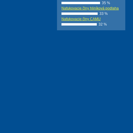
35 %
Nafukovacie člny hliníková podlaha
33 %
Nafukovacie člny CAMU
32 %