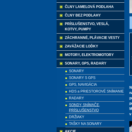
ČLNY LAMELOVÁ PODLAHA
ČLNY BEZ PODLAHY
PRÍSLUŠENSTVO, VESLÁ,
KOTVY, PUMPY
ZÁCHRANNÉ, PLÁVACIE VESTY
ZAVÁŽACIE LOĎKY
MOTORY, ELEKTROMOTORY
SONARY, GPS, RADARY
SONARY
SONARY S GPS
GPS, NAVIGÁCIA
N
HDS a PRIESTOROVÉ SNÍMANIE
n
RADARY
p
p
SONDY, SNÍMAČE,
M
PRÍSLUŠENSTVO
v
DRŽIAKY
TAŠKY NA SONARY
AKCIE