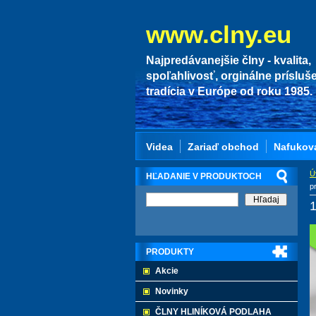
www.clny.eu
Najpredávanejšie člny - kvalita,
spoľahlivosť, orginálne prísluš
tradícia v Európe od roku 1985.
Videa
Zariaď obchod
Nafukov
Ú
HĽADANIE V PRODUKTOCH
p
1
PRODUKTY
Akcie
Novinky
ČLNY HLINÍKOVÁ PODLAHA