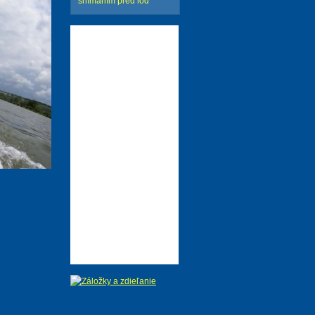
snímaním pred loď