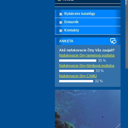
Rybárske katalógy
Dotazník
Kontakty
ANKETA
Aké nafukovacie člny Vás zaujali?
Nafukovacie člny lamelová podlaha
35 %
Nafukovacie člny hliníková podlaha
33 %
Nafukovacie člny CAMU
32 %