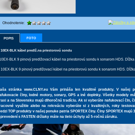
Ohodnotenie:
FOTO
POPIS
10EX-BLK kábel predlž.na priestorovú sondu
10EX-BLK 9 pinový predlžovací kábel na priestorovú sondu k sonarom HDS. Dĺžka
10EX-BLK 9 pinový predlžovací kábel na priestorovú sondu k sonarom HDS. Dĺžk
aša stránka www.CLNY.eu Vám prináša len kvalitné produkty. V našej p
afukovacie člny, lodné motory, sonary, GPS a iné doplnky. Všetky modely 
raxi a na Slovensku majú dlhoročnú tradíciu. Ak si vyberáte nafukovací čln, či
racovné využitie alebo na rekreáciu vyberáte si z kvalitných, roky testov
edzi TOP produkty v našej ponuke patria SPORTEX člny. Člny SPORTEX majú 3
 prevedení s FASTEN držiaky máte na tieto úchyty až 5-ročnú záruku.