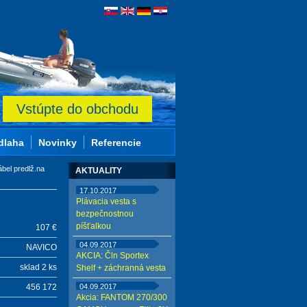
Vstúpte do obchodu
dlaha
Novinky
Referencie
bel predlž.na
AKTUALITY
17.10.2017
Plávacia vesta s
bezpečnostnou
píšťalkou
107 €
04.09.2017
NAVICO
AKCIA: Čln Sportex
sklad 2 ks
Shelf + záchranná vesta
456 172
04.09.2017
Akcia: FANTOM 270/300