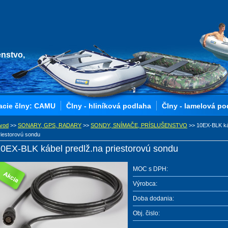
enstvo,
acie člny: CAMU
Člny - hliníková podlaha
Člny - lamelová po
vod
>>
SONARY, GPS, RADARY
>>
SONDY, SNÍMAČE, PRÍSLUŠENSTVO
>>
10EX-BLK ká
riestorovú sondu
0EX-BLK kábel predlž.na priestorovú sondu
MOC s DPH:
Výrobca:
Doba dodania:
Obj. čislo: