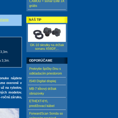
CAMOU + sonar Elite 3X
grátis
NÁŠ TIP
GK-10 skrutky na držiak
sonaru X59DF,...
 3,3m.
ODPORÚČAME
a 3,3m.
Prekrytie špičky člnu s
odkladacím priestorom
onuke nájdete
IS40 Digital displej
máme overené v
 už na rybolov,
MB-7 kĺbový držiak
aných modelov.
obrazovky
-ročnú záruku,
ETHEXT-6YL
predlžovací kábel
ForwardScan Sonda so