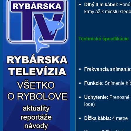
Dlhý 4 m kábel:
Ponúk
krmy až k miestu sled
Technické špecifikácie
Frekvencia snímania
Funkcie:
Snímanie hĺb
Uchytenie:
Prenosné (
lode)
Dĺžka kábla:
4 metre