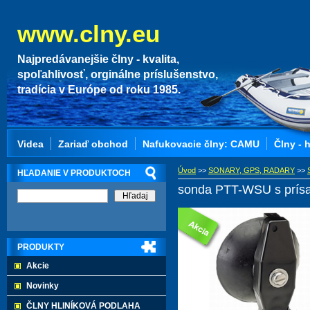
www.clny.eu
Najpredávanejšie člny - kvalita,
spoľahlivosť, orginálne príslušenstvo,
tradícia v Európe od roku 1985.
Videa
Zariaď obchod
Nafukovacie člny: CAMU
Člny - 
Úvod
>>
SONARY, GPS, RADARY
>>
HĽADANIE V PRODUKTOCH
sonda PTT-WSU s prís
PRODUKTY
Akcie
Novinky
ČLNY HLINÍKOVÁ PODLAHA