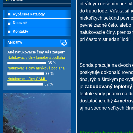
ideálnym riešením pre rybá
do trupu lode. Vďaka siln
Rybárske katalógy
niekoľkých sekúnd pevne 
Dotazník
pevné zadné čelo, alebo 
Kontakty
nafukovacie člny, prenosn
pri častom striedaní lodí.
ANKETA
Aké nafukovacie člny Vás zaujali?
Nafukovacie člny lamelová podlaha
35 %
Sonda pracuje na dvoch 
Nafukovacie člny hliníková podlaha
poskytuje dokonalú rovno
33 %
dna, rýb a širokým pokry
Nafukovacie člny CAMU
32 %
je
zabudovaný teplotný
teplote vody priamo na d
dostatočne dlhý
4-metro
aj na stredne veľkých čln
Kľúčové vlastnosti a d