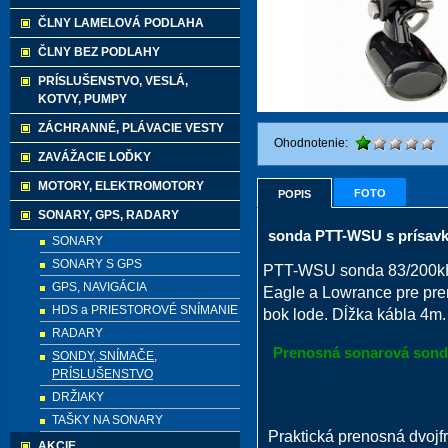
ČLNY LAMELOVÁ PODLAHA
ČLNY BEZ PODLAHY
PRÍSLUŠENSTVO, VESLÁ,
KOTVY, PUMPY
ZÁCHRANNÉ, PLÁVACIE VESTY
Ohodnotenie:
ZAVÁŽACIE LOĎKY
MOTORY, ELEKTROMOTORY
FOTO
POPIS
SONARY, GPS, RADARY
sonda PTT-WSU s prísav
SONARY
SONARY S GPS
PTT-WSU sonda 83/200kHz
GPS, NAVIGÁCIA
Eagle a Lowrance pre pr
HDS a PRIESTOROVÉ SNÍMANIE
bok lode. Dĺžka kábla 4m.
RADARY
Prenosná sonarová sond
SONDY, SNÍMAČE,
PRÍSLUŠENSTVO
DRŽIAKY
TAŠKY NA SONARY
Praktická prenosná dvo
AKCIE