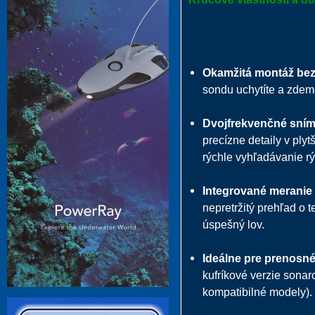
Okamžitá montáž bez 
sondu uchytíte a zde
Dvojfrekvenčné sníma
precízne detaily v plyt
rýchle vyhľadávanie rý
Integrované meranie 
nepretržitý prehľad o t
úspešný lov.
Ideálne pre prenosné
kufríkové verzie sonar
kompatibilné modely).