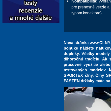
Kompatibilita:
Vybrané
pre prenosné verzie a
typom konektora)
Naša stránka www.CLNY.e
ponuke nájdete nafukov
doplnky. Všetky modely
dlhoročnú tradíciu. Ak s
pracovné využitie alebo
testovaných modelov. 
SPORTEX člny. Člny SP
FASTEN držiaky máte na t