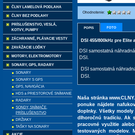
ČLNY LAMELOVÁ PODLAHA
Ohodnotenie:
ČLNY BEZ PODLAHY
PRÍSLUŠENSTVO, VESLÁ,
FOTO
POPIS
KOTVY, PUMPY
ZÁCHRANNÉ, PLÁVACIE VESTY
DSI 455/800kHz pre Elite 
ZAVÁŽACIE LOĎKY
DSI samostatná náhradná s
MOTORY, ELEKTROMOTORY
DSI.
SONARY, GPS, RADARY
DSI samostatná náhradná 
SONARY
DSI.
SONARY S GPS
GPS, NAVIGÁCIA
HDS a PRIESTOROVÉ SNÍMANIE
Naša stránka www.CLNY.e
RADARY
ponuke nájdete nafukov
SONDY, SNÍMAČE,
doplnky. Všetky modely
PRÍSLUŠENSTVO
dlhoročnú tradíciu. Ak s
DRŽIAKY
pracovné využitie alebo
TAŠKY NA SONARY
testovaných modelov. 
AKCIE