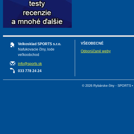
VŠEOBECNÉ
Velkosklad SPORTS s.r.o.
Nafukovacie člny, lode
Odporúčané weby
veľkoobchod
info@sports.sk
033 778 24 24
© 2026 Rybárske člny - SPORTS •