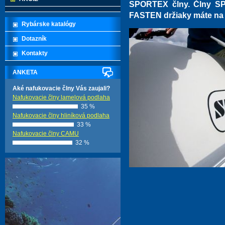
SPORTEX člny. Člny SP
FASTEN držiaky máte na t
Rybárske katalógy
Dotazník
Kontakty
ANKETA
Aké nafukovacie člny Vás zaujali?
Nafukovacie člny lamelová podlaha
35 %
Nafukovacie člny hliníková podlaha
33 %
Nafukovacie člny CAMU
32 %