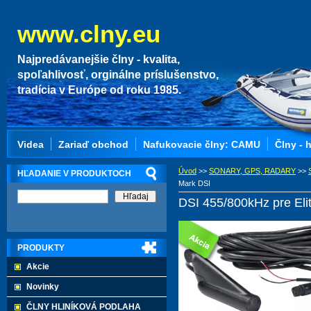
www.clny.eu
Najpredávanejšie člny - kvalita,
spoľahlivosť, orginálne príslušenstvo,
tradícia v Európe od roku 1985.
Videa
Zariaď obchod
Nafukovacie člny: CAMU
Člny - 
Úvod
>>
SONARY, GPS, RADARY
>>
HĽADANIE V PRODUKTOCH
Mark DSI
DSI 455/800kHz pre Eli
PRODUKTY
Akcie
Novinky
ČLNY HLINÍKOVÁ PODLAHA