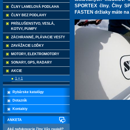
SPORTEX člny. Člny SP
ČLNY LAMELOVÁ PODLAHA
FASTEN držiaky máte na t
ČLNY BEZ PODLAHY
PRÍSLUŠENSTVO, VESLÁ,
KOTVY, PUMPY
ZÁCHRANNÉ, PLÁVACIE VESTY
ZAVÁŽACIE LOĎKY
MOTORY, ELEKTROMOTORY
SONARY, GPS, RADARY
AKCIE
1 + 1
Rybárske katalógy
Dotazník
Kontakty
ANKETA
Aké nafukovacie člny Vás zaujali?