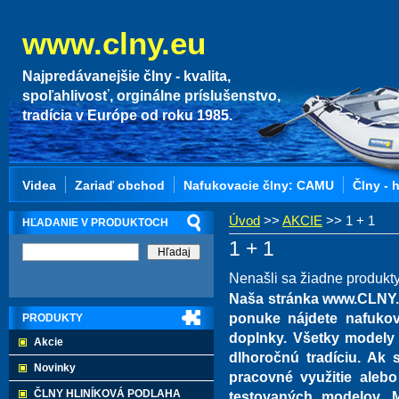
www.clny.eu
Najpredávanejšie člny - kvalita,
spoľahlivosť, orginálne príslušenstvo,
tradícia v Európe od roku 1985.
Videa
Zariaď obchod
Nafukovacie člny: CAMU
Člny - 
Úvod
>>
AKCIE
>>
1 + 1
HĽADANIE V PRODUKTOCH
1 + 1
Nenašli sa žiadne produkty
Naša stránka www.CLNY.e
ponuke nájdete nafukov
PRODUKTY
doplnky. Všetky modely
Akcie
dlhoročnú tradíciu. Ak s
Novinky
pracovné využitie alebo
ČLNY HLINÍKOVÁ PODLAHA
testovaných modelov. 