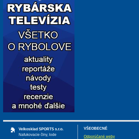
VŠEOBECNÉ
Velkosklad SPORTS s.r.o.
Nafukovacie člny, lode
Odporúčané weby