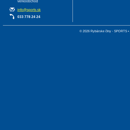
veľkoobchod
info@sports.sk
033 778 24 24
© 2026 Rybárske člny - SPORTS •