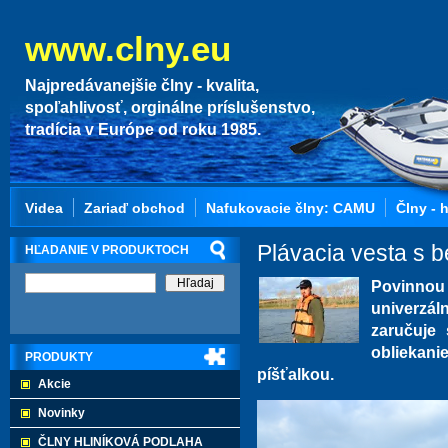
www.clny.eu
Najpredávanejšie člny - kvalita,
spoľahlivosť, orginálne príslušenstvo,
tradícia v Európe od roku 1985.
Videa
Zariaď obchod
Nafukovacie člny: CAMU
Člny - 
Plávacia vesta s 
HĽADANIE V PRODUKTOCH
Povinnou 
univerzá
zaručuje
obliekani
PRODUKTY
píšťalkou.
Akcie
Novinky
ČLNY HLINÍKOVÁ PODLAHA