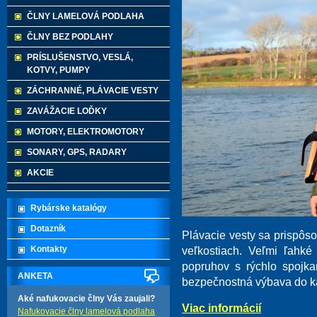
ČLNY LAMELOVÁ PODLAHA
ČLNY BEZ PODLAHY
PRÍSLUŠENSTVO, VESLÁ,
KOTVY, PUMPY
ZÁCHRANNÉ, PLÁVACIE VESTY
ZAVÁŽACIE LOĎKY
MOTORY, ELEKTROMOTORY
SONARY, GPS, RADARY
AKCIE
Rybárske katalógy
Dotazník
Plávacie vesty sa prispôs
Kontakty
veľkostiach. Veľmi ľahk
popruhov s rýchlo spojka
ANKETA
bezpečnostná výbava do k
Aké nafukovacie člny Vás zaujali?
Viac informácií
Nafukovacie člny lamelová podlaha