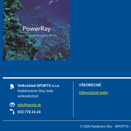
VŠEOBECNÉ
Velkosklad SPORTS s.r.o.
Nafukovacie člny, lode
Odporúčané weby
veľkoobchod
info@sports.sk
033 778 24 24
© 2026 Rybárske člny - SPORTS •