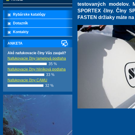
testovaných modelov. 
SPORTEX člny. Člny SP
Rybárske katalógy
FASTEN držiaky máte na t
Dotazník
Kontakty
ANKETA
Aké nafukovacie člny Vás zaujali?
Nafukovacie člny lamelová podlaha
35 %
Nafukovacie člny hliníková podlaha
33 %
Nafukovacie člny CAMU
32 %