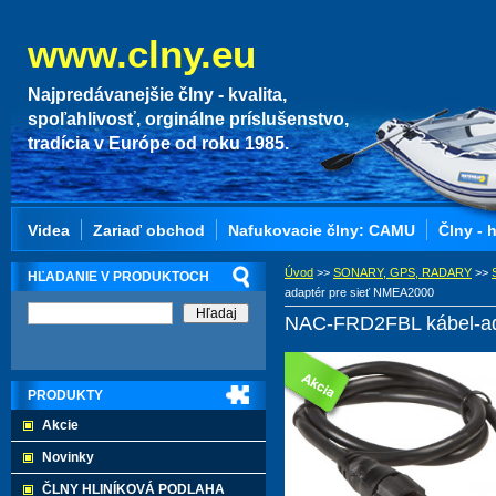
www.clny.eu
Najpredávanejšie člny - kvalita,
spoľahlivosť, orginálne príslušenstvo,
tradícia v Európe od roku 1985.
Videa
Zariaď obchod
Nafukovacie člny: CAMU
Člny - 
Úvod
>>
SONARY, GPS, RADARY
>>
HĽADANIE V PRODUKTOCH
adaptér pre sieť NMEA2000
NAC-FRD2FBL kábel-ad
PRODUKTY
Akcie
Novinky
ČLNY HLINÍKOVÁ PODLAHA