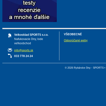
VŠEOBECNÉ
Velkosklad SPORTS s.r.o.
Nafukovacie člny, lode
Odporúčané weby
veľkoobchod
info@sports.sk
033 778 24 24
© 2026 Rybárske člny - SPORTS •