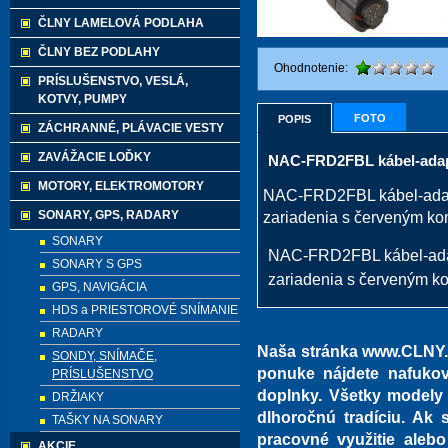
ČLNY LAMELOVÁ PODLAHA
ČLNY BEZ PODLAHY
Ohodnotenie:
PRÍSLUŠENSTVO, VESLÁ,
KOTVY, PUMPY
FOTO
POPIS
ZÁCHRANNÉ, PLÁVACIE VESTY
ZAVÁŽACIE LOĎKY
NAC-FRD2FBL kábel-adap
MOTORY, ELEKTROMOTORY
NAC-FRD2FBL kábel-adapt
SONARY, GPS, RADARY
zariadenia s červeným ko
SONARY
NAC-FRD2FBL kábel-adap
SONARY S GPS
zariadenia s červeným k
GPS, NAVIGÁCIA
HDS a PRIESTOROVÉ SNÍMANIE
RADARY
Naša stránka www.CLNY.e
SONDY, SNÍMAČE,
ponuke nájdete nafukov
PRÍSLUŠENSTVO
doplnky. Všetky modely
DRŽIAKY
dlhoročnú tradíciu. Ak s
TAŠKY NA SONARY
pracovné využitie alebo
AKCIE