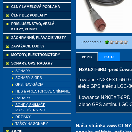
ČLNY LAMELOVÁ PODLAHA
ČLNY BEZ PODLAHY
PRÍSLUŠENSTVO, VESLÁ,
KOTVY, PUMPY
ZÁCHRANNÉ, PLÁVACIE VESTY
Ohodnotenie:
ZAVÁŽACIE LOĎKY
MOTORY, ELEKTROMOTORY
FOTO
POPIS
SONARY, GPS, RADARY
N2KEXT-6RD -predlžovac
SONARY
SONARY S GPS
Lowrance N2KEXT-6RD sie
GPS, NAVIGÁCIA
alebo GPS anténu LGC-30
HDS a PRIESTOROVÉ SNÍMANIE
Lowrance N2KEXT-6RD si
RADARY
alebo GPS anténu LGC-30
SONDY, SNÍMAČE,
PRÍSLUŠENSTVO
DRŽIAKY
TAŠKY NA SONARY
Naša stránka www.CLNY.e
AKCIE