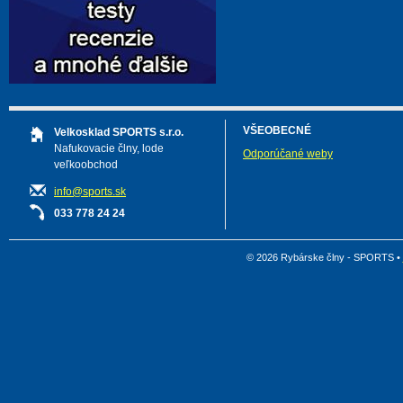
VŠEOBECNÉ
Velkosklad SPORTS s.r.o.
Nafukovacie člny, lode
Odporúčané weby
veľkoobchod
info@sports.sk
033 778 24 24
© 2026 Rybárske člny - SPORTS •