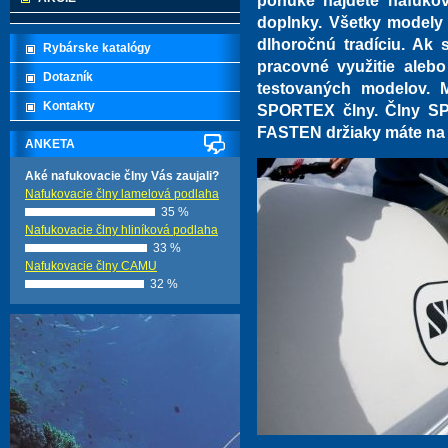
ponuke nájdete nafukov
doplnky. Všetky modely
dlhoročnú tradíciu. Ak s
Rybárske katalógy
pracovné využitie alebo
Dotazník
testovaných modelov. 
Kontakty
SPORTEX člny. Člny SP
FASTEN držiaky máte na t
ANKETA
Aké nafukovacie člny Vás zaujali?
Nafukovacie člny lamelová podlaha
35 %
Nafukovacie člny hliníková podlaha
33 %
Nafukovacie člny CAMU
32 %