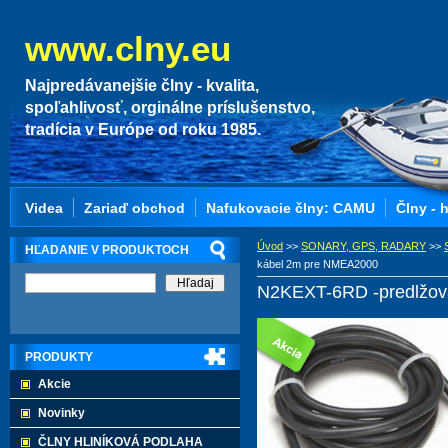
www.clny.eu
Najpredávanejšie člny - kvalita,
spoľahlivosť, orginálne príslušenstvo,
tradícia v Európe od roku 1985.
Videa
Zariaď obchod
Nafukovacie člny: CAMU
Člny - 
Úvod
>>
SONARY, GPS, RADARY
>>
HĽADANIE V PRODUKTOCH
kábel 2m pre NMEA2000
N2KEXT-6RD -predlžov
PRODUKTY
Akcie
Novinky
ČLNY HLINÍKOVÁ PODLAHA